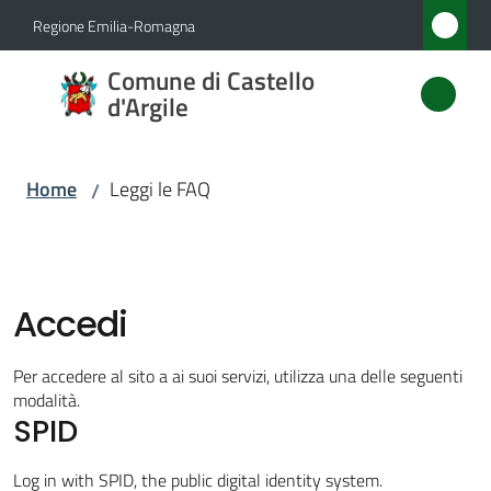
Vai al contenuto
Vai alla navigazione
Vai al footer
Regione Emilia-Romagna
Comune
Comune di Castello
di
d'Argile
Castello
d'Argile
Home
Leggi le FAQ
/
Amministrazione
Accedi
Novità
Per accedere al sito a ai suoi servizi, utilizza una delle seguenti
Servizi
modalità.
SPID
Vivere
Log in with SPID, the public digital identity system.
Castello