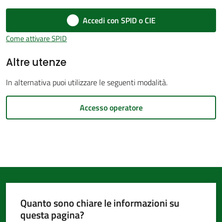
d'Argile
Accedi con SPID o CIE
Come attivare SPID
Altre utenze
Amministrazione
In alternativa puoi utilizzare le seguenti modalità.
Trasparente
Accesso operatore
Tutti
gli
argomenti...
Seguici
Quanto sono chiare le informazioni su
su
questa pagina?