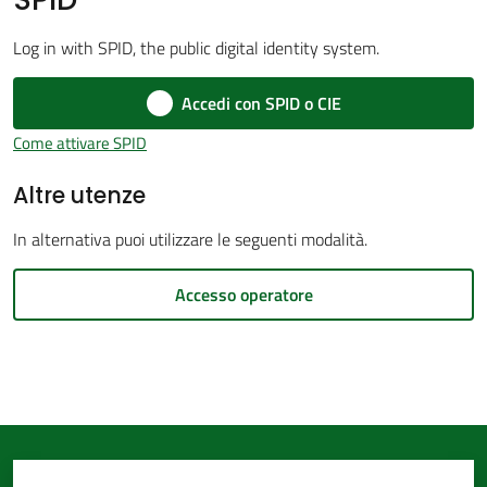
d'Argile
Log in with SPID, the public digital identity system.
Accedi con SPID o CIE
Come attivare SPID
Amministrazione
Altre utenze
Trasparente
In alternativa puoi utilizzare le seguenti modalità.
Tutti
gli
Accesso operatore
argomenti...
Seguici
su