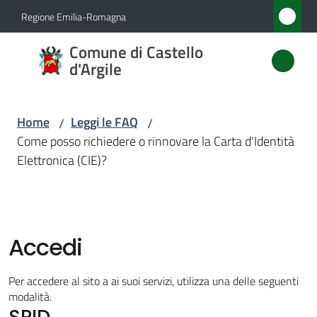
Vai al contenuto
Vai alla navigazione
Vai al footer
Regione Emilia-Romagna
Comune
Comune di Castello
di
d'Argile
Castello
d'Argile
Home
Leggi le FAQ
/
/
Come posso richiedere o rinnovare la Carta d'Identità
Elettronica (CIE)?
Amministrazione
Novità
Accedi
Servizi
Per accedere al sito a ai suoi servizi, utilizza una delle seguenti
Vivere
modalità.
SPID
Castello