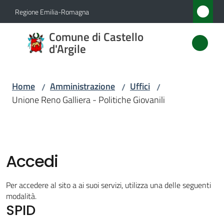
Vai al contenuto
Vai alla navigazione
Vai al footer
Regione Emilia-Romagna
Comune
Comune di Castello
di
d'Argile
Castello
d'Argile
Home
Amministrazione
Uffici
/
/
/
Unione Reno Galliera - Politiche Giovanili
Amministrazione
Menu selezionato
Novità
Accedi
Servizi
Per accedere al sito a ai suoi servizi, utilizza una delle seguenti
modalità.
SPID
Vivere
Castello