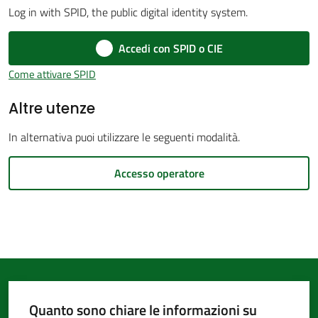
Log in with SPID, the public digital identity system.
d'Argile
Accedi con SPID o CIE
Come attivare SPID
Altre utenze
Amministrazione
Trasparente
In alternativa puoi utilizzare le seguenti modalità.
Tutti
Accesso operatore
gli
argomenti...
Seguici
su
Quanto sono chiare le informazioni su