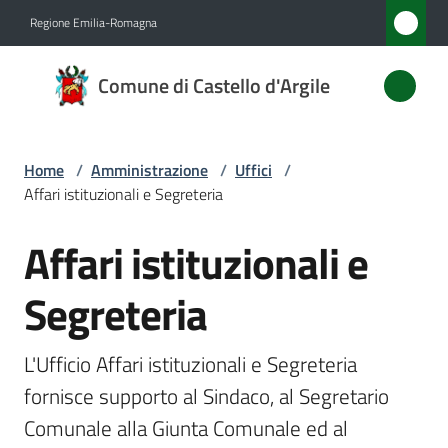
Vai al contenuto
Vai alla navigazione
Vai al footer
Regione Emilia-Romagna
Comune
Comune di Castello d'Argile
di
Castello
d'Argile
Home
/
Amministrazione
/
Uffici
/
Affari istituzionali e Segreteria
Affari istituzionali e
Amministrazione
Salta al contenuto
Menu selezionato
Segreteria
Novità
Servizi
L'Ufficio Affari istituzionali e Segreteria 
fornisce supporto al Sindaco, al Segretario 
Vivere
Comunale alla Giunta Comunale ed al 
Castello