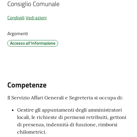
Consiglio Comunale
d'Argile
Condividi
Vedi azioni
Argomenti
Amministrazione
Accesso all'Informazione
Trasparente
Tutti
gli
argomenti...
Competenze
Il Servizio Affari Generali e Segreteria si occupa di:
Seguici
Gestire gli appuntamenti degli amministratori
su
locali, le richieste di permessi retribuiti, gettoni
di presenza, indennità di funzione, rimborsi
chilometrici.