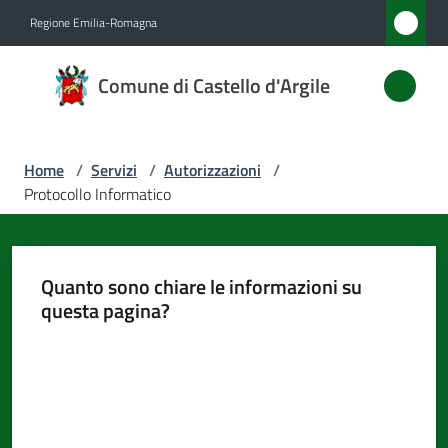
Vai al contenuto
Vai alla navigazione
Vai al footer
Regione Emilia-Romagna
Comune
Comune di Castello d'Argile
di
Castello
d'Argile
Home
/
Servizi
/
Autorizzazioni
/
Protocollo Informatico
Amministrazione
Quanto sono chiare le informazioni su
Novità
questa pagina?
Valuta da 1 a 5 stelle
Servizi
Menu selezionato
Vivere
Castello