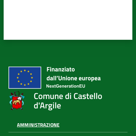
d'Argile
Amministrazione
Trasparente
Tutti
gli
argomenti...
Comune di Castello
d'Argile
Seguici
su
AMMINISTRAZIONE