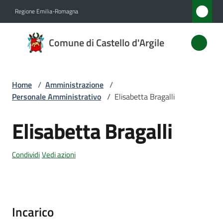
Vai al contenuto
Vai alla navigazione
Vai al footer
Regione Emilia-Romagna
Comune
Comune di Castello d'Argile
di
Castello
d'Argile
Home
/
Amministrazione
/
Personale Amministrativo
/
Elisabetta Bragalli
Elisabetta Bragalli
Amministrazione
Salta al contenuto
Menu selezionato
Novità
Condividi
Vedi azioni
Servizi
Vivere
Incarico
Castello