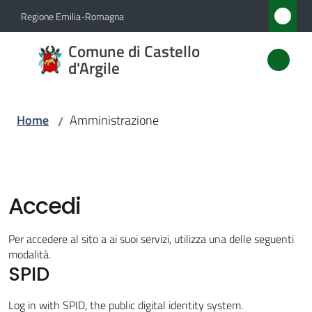
Vai al contenuto
Vai alla navigazione
Vai al footer
Regione Emilia-Romagna
Comune
Comune di Castello
di
d'Argile
Castello
d'Argile
Home
Amministrazione
/
Amministrazione
Menu selezionato
Accedi
Novità
Per accedere al sito a ai suoi servizi, utilizza una delle seguenti
Servizi
modalità.
SPID
Vivere
Log in with SPID, the public digital identity system.
Castello