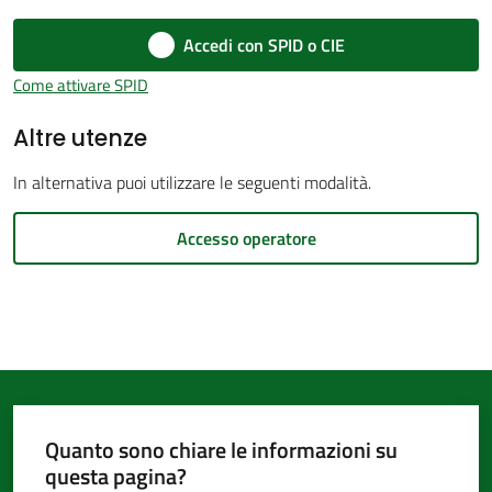
d'Argile
Accedi con SPID o CIE
Come attivare SPID
Altre utenze
Amministrazione
In alternativa puoi utilizzare le seguenti modalità.
Trasparente
Accesso operatore
Tutti
gli
argomenti...
Seguici
Quanto sono chiare le informazioni su
su
questa pagina?