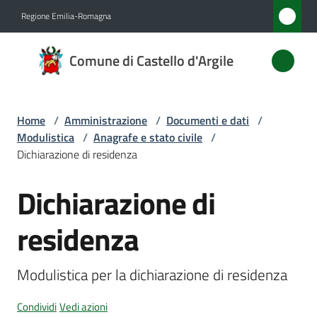
Vai al contenuto
Vai alla navigazione
Vai al footer
Regione Emilia-Romagna
Comune
Comune di Castello d'Argile
di
Castello
d'Argile
Home
/
Amministrazione
/
Documenti e dati
/
Modulistica
/
Anagrafe e stato civile
/
Dichiarazione di residenza
Amministrazione
Dichiarazione di
Menu selezionato
Salta al contenuto
Novità
residenza
Servizi
Modulistica per la dichiarazione di residenza
Vivere
Castello
Condividi
Vedi azioni