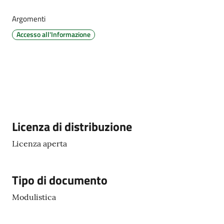
d'Argile
Argomenti
Accesso all'Informazione
Amministrazione
Trasparente
Tutti
gli
Descrizione
Licenza di distribuzione
argomenti...
Licenza aperta
Seguici
Tipo di documento
su
Modulistica