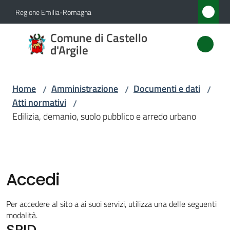
Vai al contenuto
Vai alla navigazione
Vai al footer
Regione Emilia-Romagna
Comune
Comune di Castello
di
d'Argile
Castello
d'Argile
Home
Amministrazione
Documenti e dati
/
/
/
Atti normativi
/
Edilizia, demanio, suolo pubblico e arredo urbano
Amministrazione
Menu selezionato
Novità
Accedi
Servizi
Per accedere al sito a ai suoi servizi, utilizza una delle seguenti
Vivere
modalità.
SPID
Castello