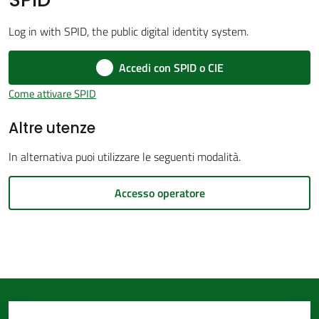
d'Argile
Log in with SPID, the public digital identity system.
Accedi con SPID o CIE
Come attivare SPID
Amministrazione
Altre utenze
Trasparente
In alternativa puoi utilizzare le seguenti modalità.
Tutti
gli
Accesso operatore
argomenti...
Seguici
su