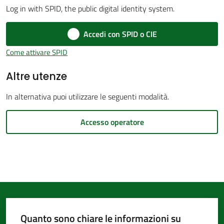
Log in with SPID, the public digital identity system.
d'Argile
Accedi con SPID o CIE
Come attivare SPID
Altre utenze
Amministrazione
Trasparente
In alternativa puoi utilizzare le seguenti modalità.
Tutti
Accesso operatore
gli
argomenti...
Seguici
su
Quanto sono chiare le informazioni su