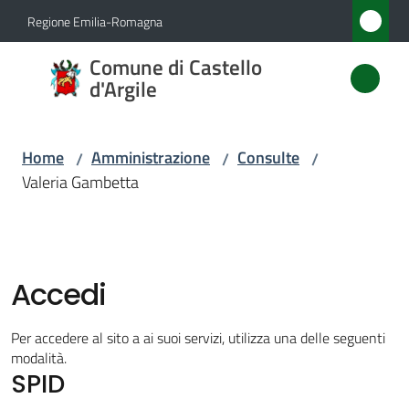
Vai al contenuto
Vai alla navigazione
Vai al footer
Regione Emilia-Romagna
Comune
Comune di Castello
di
d'Argile
Castello
d'Argile
Home
Amministrazione
Consulte
/
/
/
Valeria Gambetta
Amministrazione
Menu selezionato
Novità
Accedi
Servizi
Per accedere al sito a ai suoi servizi, utilizza una delle seguenti
modalità.
SPID
Vivere
Castello