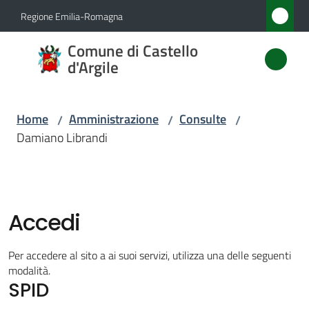
Vai al contenuto
Vai alla navigazione
Vai al footer
Regione Emilia-Romagna
Comune
Comune di Castello
di
d'Argile
Castello
d'Argile
Home
Amministrazione
Consulte
/
/
/
Damiano Librandi
Amministrazione
Menu selezionato
Novità
Accedi
Servizi
Per accedere al sito a ai suoi servizi, utilizza una delle seguenti
modalità.
SPID
Vivere
Castello