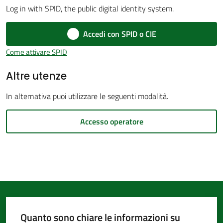
Log in with SPID, the public digital identity system.
d'Argile
Accedi con SPID o CIE
Come attivare SPID
Altre utenze
Amministrazione
Trasparente
In alternativa puoi utilizzare le seguenti modalità.
Tutti
Accesso operatore
gli
argomenti...
Seguici
su
Quanto sono chiare le informazioni su