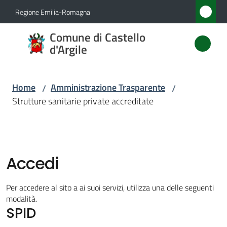
Vai al contenuto
Vai alla navigazione
Vai al footer
Regione Emilia-Romagna
Comune
Comune di Castello
di
d'Argile
Castello
d'Argile
Home
Amministrazione Trasparente
/
/
Strutture sanitarie private accreditate
Amministrazione
Menu selezionato
Novità
Accedi
Servizi
Per accedere al sito a ai suoi servizi, utilizza una delle seguenti
modalità.
SPID
Vivere
Castello