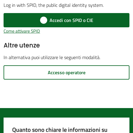
Log in with SPID, the public digital identity system.
d'Argile
Accedi con SPID o CIE
Come attivare SPID
Altre utenze
Amministrazione
Trasparente
In alternativa puoi utilizzare le seguenti modalità.
Menu selezionato
Tutti
Accesso operatore
gli
argomenti...
Seguici
su
Quanto sono chiare le informazioni su