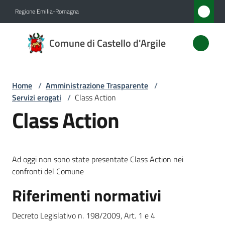
Vai al contenuto
Vai alla navigazione
Vai al footer
Regione Emilia-Romagna
Comune
Comune di Castello d'Argile
di
Castello
d'Argile
Home
/
Amministrazione Trasparente
/
Servizi erogati
/
Class Action
Class Action
Amministrazione
Menu selezionato
Novità
Ad oggi non sono state presentate Class Action nei
confronti del Comune
Servizi
Riferimenti normativi
Menu selezionato
Vivere
Decreto Legislativo n. 198/2009, Art. 1 e 4
Castello