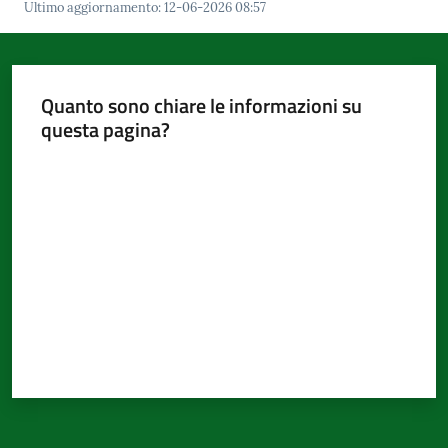
d'Argile
Ultimo aggiornamento
:
12-06-2026 08:57
Quanto sono chiare le informazioni su
questa pagina?
Amministrazione
Trasparente
Valuta da 1 a 5 stelle
Menu selezionato
Tutti
gli
argomenti...
Seguici
su