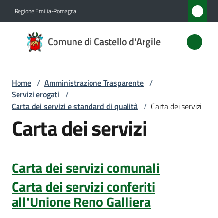
Vai al contenuto
Vai alla navigazione
Vai al footer
Regione Emilia-Romagna
Comune
Comune di Castello d'Argile
di
Castello
d'Argile
Home
/
Amministrazione Trasparente
/
Servizi erogati
/
Carta dei servizi e standard di qualità
/
Carta dei servizi
Carta dei servizi
Amministrazione
Menu selezionato
Novità
Carta dei servizi comunali
Servizi
Carta dei servizi conferiti
Menu selezionato
all'Unione Reno Galliera
Vivere
Castello