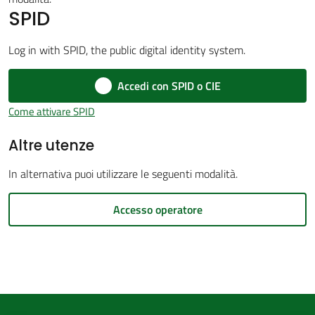
SPID
d'Argile
Log in with SPID, the public digital identity system.
Accedi con SPID o CIE
Amministrazione
Come attivare SPID
Trasparente
Altre utenze
Menu selezionato
Tutti
In alternativa puoi utilizzare le seguenti modalità.
gli
argomenti...
Accesso operatore
Seguici
su