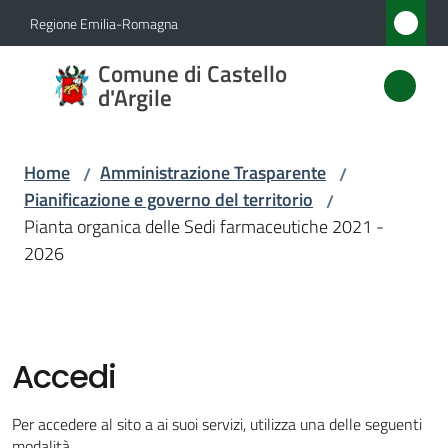
Vai al contenuto
Vai alla navigazione
Vai al footer
Regione Emilia-Romagna
Comune
Comune di Castello
di
d'Argile
Castello
d'Argile
Home
Amministrazione Trasparente
/
/
Pianificazione e governo del territorio
/
Pianta organica delle Sedi farmaceutiche 2021 -
Amministrazione
2026
Menu selezionato
Novità
Servizi
Accedi
Vivere
Per accedere al sito a ai suoi servizi, utilizza una delle seguenti
Castello
modalità.