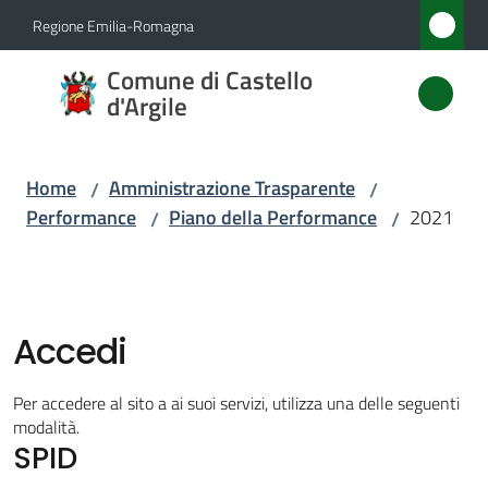
Vai al contenuto
Vai alla navigazione
Vai al footer
Regione Emilia-Romagna
Comune
Comune di Castello
di
d'Argile
Castello
d'Argile
Home
Amministrazione Trasparente
/
/
Performance
Piano della Performance
2021
/
/
Amministrazione
Menu selezionato
Novità
Accedi
Servizi
Per accedere al sito a ai suoi servizi, utilizza una delle seguenti
modalità.
SPID
Vivere
Castello