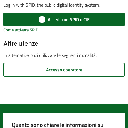
Log in with SPID, the public digital identity system.
d'Argile
Accedi con SPID o CIE
Come attivare SPID
Altre utenze
Amministrazione
Trasparente
In alternativa puoi utilizzare le seguenti modalità.
Menu selezionato
Tutti
Accesso operatore
gli
argomenti...
Seguici
su
Quanto sono chiare le informazioni su