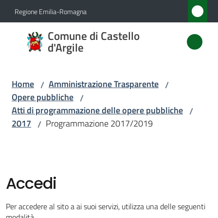
Vai al contenuto
Vai alla navigazione
Vai al footer
Regione Emilia-Romagna
Comune
Comune di Castello
di
d'Argile
Castello
d'Argile
Home
Amministrazione Trasparente
/
/
Opere pubbliche
/
Atti di programmazione delle opere pubbliche
/
Amministrazione
2017
Programmazione 2017/2019
/
Menu selezionato
Novità
Servizi
Accedi
Vivere
Per accedere al sito a ai suoi servizi, utilizza una delle seguenti
Castello
modalità.