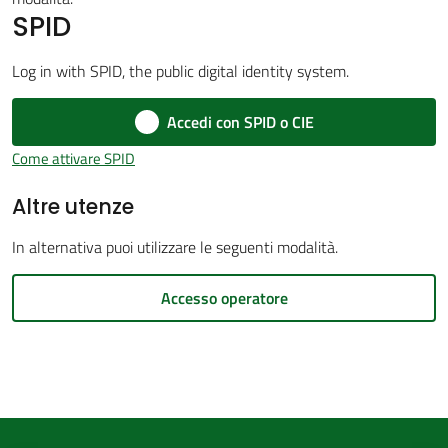
SPID
d'Argile
Log in with SPID, the public digital identity system.
Accedi con SPID o CIE
Amministrazione
Come attivare SPID
Trasparente
Altre utenze
Menu selezionato
Tutti
In alternativa puoi utilizzare le seguenti modalità.
gli
argomenti...
Accesso operatore
Seguici
su