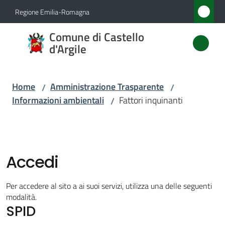
Vai al contenuto
Vai alla navigazione
Vai al footer
Regione Emilia-Romagna
Comune
Comune di Castello
di
d'Argile
Castello
d'Argile
Home
Amministrazione Trasparente
/
/
Informazioni ambientali
Fattori inquinanti
/
Amministrazione
Menu selezionato
Novità
Accedi
Servizi
Per accedere al sito a ai suoi servizi, utilizza una delle seguenti
modalità.
SPID
Vivere
Castello