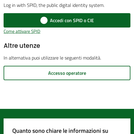
Log in with SPID, the public digital identity system.
d'Argile
Accedi con SPID o CIE
Come attivare SPID
Altre utenze
Amministrazione
Trasparente
In alternativa puoi utilizzare le seguenti modalità.
Menu selezionato
Tutti
Accesso operatore
gli
argomenti...
Seguici
su
Quanto sono chiare le informazioni su