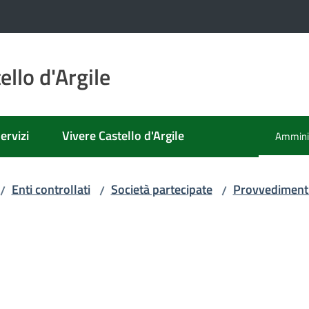
llo d'Argile
ervizi
Vivere Castello d'Argile
Amminis
Menu se
Enti controllati
Società partecipate
Provvediment
/
/
/