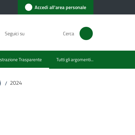
Accedi all'area personale
Seguici su
Cerca
trazione Trasparente
Tutti gli argomenti...
lezionato
i
2024
/