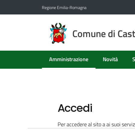
Vai al contenuto
Vai alla navigazione
Vai al footer
Regione Emilia-Romagna
Comune di Caste
Amministrazione
Novità
S
Menu selezionato
Accedi
Per accedere al sito a ai suoi serviz