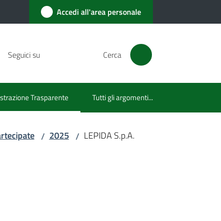
Accedi all'area personale
Seguici su
Cerca
trazione Trasparente
Tutti gli argomenti...
lezionato
artecipate
2025
LEPIDA S.p.A.
/
/