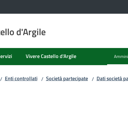
llo d'Argile
ervizi
Vivere Castello d'Argile
Amminis
Menu se
Enti controllati
Società partecipate
Dati società p
/
/
/