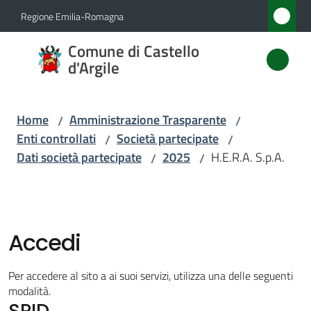
Vai al contenuto
Vai alla navigazione
Vai al footer
Regione Emilia-Romagna
Comune
Comune di Castello
di
d'Argile
Castello
d'Argile
Home
Amministrazione Trasparente
/
/
Enti controllati
Società partecipate
/
/
Dati società partecipate
2025
H.E.R.A. S.p.A.
/
/
Amministrazione
Menu selezionato
Novità
Accedi
Servizi
Per accedere al sito a ai suoi servizi, utilizza una delle seguenti
Vivere
modalità.
SPID
Castello