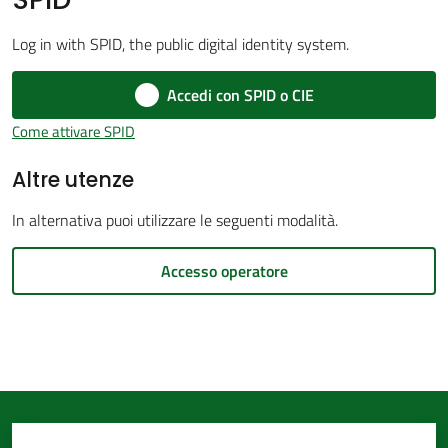
d'Argile
Log in with SPID, the public digital identity system.
Accedi con SPID o CIE
Come attivare SPID
Amministrazione
Altre utenze
Trasparente
Menu selezionato
In alternativa puoi utilizzare le seguenti modalità.
Tutti
gli
Accesso operatore
argomenti...
Seguici
su