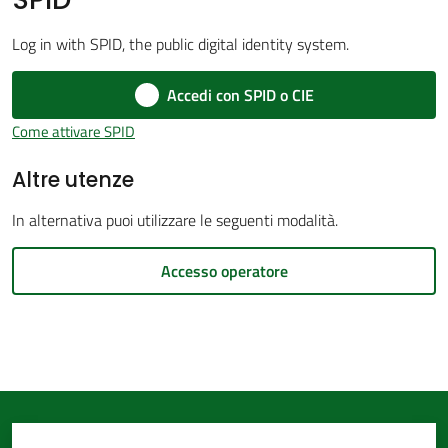
d'Argile
Log in with SPID, the public digital identity system.
Accedi con SPID o CIE
Come attivare SPID
Amministrazione
Altre utenze
Trasparente
Menu selezionato
In alternativa puoi utilizzare le seguenti modalità.
Tutti
gli
Accesso operatore
argomenti...
Seguici
su