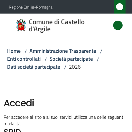
Vai al contenuto
Vai alla navigazione
Vai al footer
Regione Emilia-Romagna
Comune
Comune di Castello
di
d'Argile
Castello
d'Argile
Home
Amministrazione Trasparente
/
/
Enti controllati
Società partecipate
/
/
Dati società partecipate
2026
/
Amministrazione
Menu selezionato
Novità
Accedi
Servizi
Per accedere al sito a ai suoi servizi, utilizza una delle seguenti
Vivere
modalità.
SPID
Castello