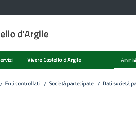
llo d'Argile
ervizi
Vivere Castello d'Argile
Amminis
Menu se
Enti controllati
Società partecipate
Dati società p
/
/
/