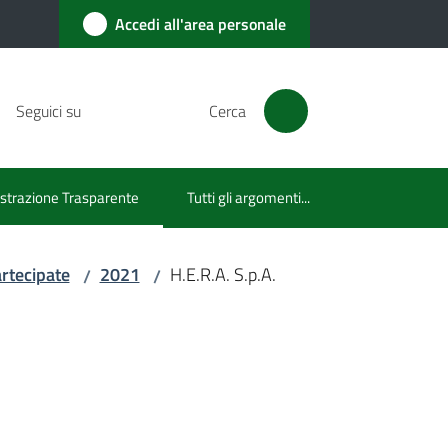
Accedi all'area personale
Seguici su
Cerca
trazione Trasparente
Tutti gli argomenti...
lezionato
artecipate
2021
H.E.R.A. S.p.A.
/
/