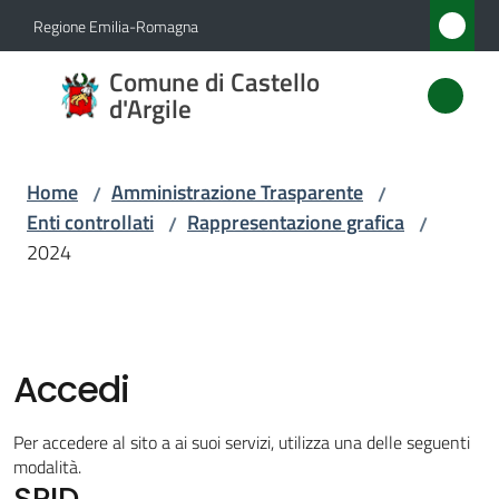
Vai al contenuto
Vai alla navigazione
Vai al footer
Regione Emilia-Romagna
Comune
Comune di Castello
di
d'Argile
Castello
d'Argile
Home
Amministrazione Trasparente
/
/
Enti controllati
Rappresentazione grafica
/
/
2024
Amministrazione
Menu selezionato
Novità
Accedi
Servizi
Per accedere al sito a ai suoi servizi, utilizza una delle seguenti
Vivere
modalità.
SPID
Castello