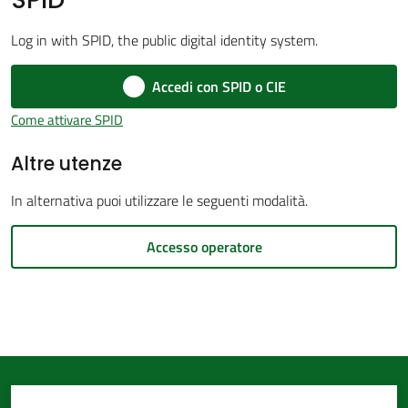
d'Argile
Log in with SPID, the public digital identity system.
Accedi con SPID o CIE
Come attivare SPID
Amministrazione
Altre utenze
Trasparente
Menu selezionato
In alternativa puoi utilizzare le seguenti modalità.
Tutti
gli
Accesso operatore
argomenti...
Seguici
su