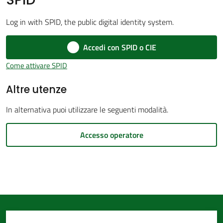
d'Argile
Log in with SPID, the public digital identity system.
Accedi con SPID o CIE
Come attivare SPID
Amministrazione
Altre utenze
Trasparente
Menu selezionato
In alternativa puoi utilizzare le seguenti modalità.
Tutti
gli
Accesso operatore
argomenti...
Seguici
su