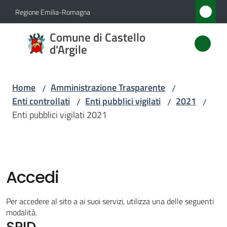
Vai al contenuto
Vai alla navigazione
Vai al footer
Regione Emilia-Romagna
Comune
Comune di Castello
di
d'Argile
Castello
d'Argile
Home
Amministrazione Trasparente
/
/
Enti controllati
Enti pubblici vigilati
2021
/
/
/
Enti pubblici vigilati 2021
Amministrazione
Menu selezionato
Novità
Accedi
Servizi
Per accedere al sito a ai suoi servizi, utilizza una delle seguenti
Vivere
modalità.
SPID
Castello