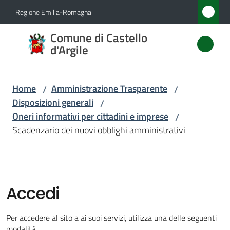
Vai al contenuto
Vai alla navigazione
Vai al footer
Regione Emilia-Romagna
Comune
Comune di Castello
di
d'Argile
Castello
d'Argile
Home
Amministrazione Trasparente
/
/
Disposizioni generali
/
Oneri informativi per cittadini e imprese
/
Amministrazione
Scadenzario dei nuovi obblighi amministrativi
Menu selezionato
Novità
Servizi
Accedi
Vivere
Per accedere al sito a ai suoi servizi, utilizza una delle seguenti
Castello
modalità.