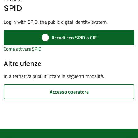
SPID
d'Argile
Log in with SPID, the public digital identity system.
Accedi con SPID o CIE
Amministrazione
Come attivare SPID
Trasparente
Altre utenze
Menu selezionato
Tutti
In alternativa puoi utilizzare le seguenti modalità.
gli
argomenti...
Accesso operatore
Seguici
su