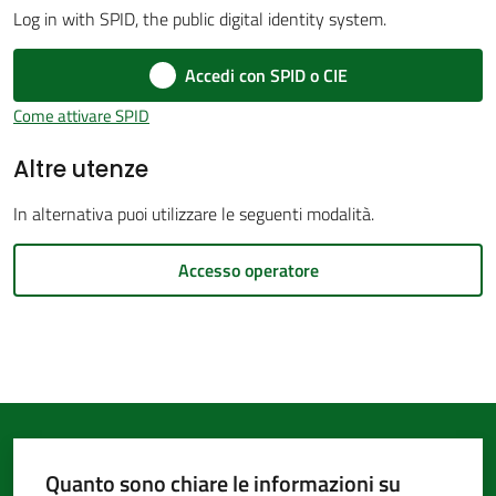
Log in with SPID, the public digital identity system.
d'Argile
Accedi con SPID o CIE
Come attivare SPID
Altre utenze
Amministrazione
Trasparente
In alternativa puoi utilizzare le seguenti modalità.
Menu selezionato
Tutti
Accesso operatore
gli
argomenti...
Seguici
su
Quanto sono chiare le informazioni su