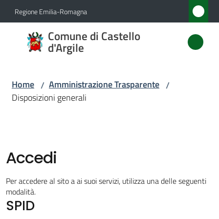
Vai al contenuto
Vai alla navigazione
Vai al footer
Regione Emilia-Romagna
Comune
Comune di Castello
di
d'Argile
Castello
d'Argile
Home
Amministrazione Trasparente
/
/
Disposizioni generali
Amministrazione
Menu selezionato
Novità
Accedi
Servizi
Per accedere al sito a ai suoi servizi, utilizza una delle seguenti
modalità.
SPID
Vivere
Castello