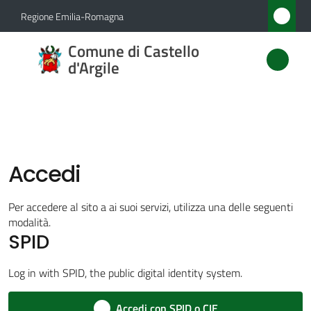
Vai al contenuto
Vai alla navigazione
Vai al footer
Regione Emilia-Romagna
Comune
Comune di Castello
di
d'Argile
Castello
d'Argile
Accedi
Amministrazione
Menu selezionato
Per accedere al sito a ai suoi servizi, utilizza una delle seguenti
Novità
modalità.
SPID
Servizi
Log in with SPID, the public digital identity system.
Vivere
Accedi con SPID o CIE
Castello