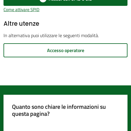
d'Argile
Come attivare SPID
Altre utenze
In alternativa puoi utilizzare le seguenti modalità.
Amministrazione
Accesso operatore
Trasparente
Menu selezionato
Tutti
gli
argomenti...
Quanto sono chiare le informazioni su
Seguici
questa pagina?
su
Valuta da 1 a 5 stelle