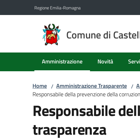
Vai al contenuto
Vai alla navigazione
Vai al footer
Regione Emilia-Romagna
Comune di Castell
Amministrazione
Novità
Servi
Menu selezionato
Home
Amministrazione Trasparente
A
/
/
Responsabile della prevenzione della corruzion
Responsabile dell
trasparenza