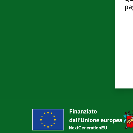
pa
Valut