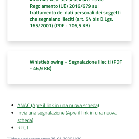
d'Argile
Regolamento (UE) 2016/679 sul
trattamento dei dati personali dei soggetti
che segnalano illeciti (art. 54 bis D.Lgs.
165/2001)
(
PDF
-
706,5 KB
)
Amministrazione
Trasparente
Menu selezionato
Whistleblowing – Segnalazione Illeciti
(
PDF
Tutti
-
46,9 KB
)
gli
argomenti...
ANAC (Apre il link in una nuova scheda)
Seguici
Invia una segnalazione (Apre il link in una nuova
su
scheda)
RPCT