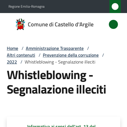
Vai al contenuto
Vai alla navigazione
Vai al footer
Regione Emilia-Romagna
Comune
Comune di Castello d'Argile
di
Castello
d'Argile
Home
/
Amministrazione Trasparente
/
Altri contenuti
/
Prevenzione della corruzione
/
2022
/
Whistleblowing - Segnalazione illeciti
Whistleblowing -
Amministrazione
Menu selezionato
Segnalazione illeciti
Novità
Servizi
Vivere
Castello
Informativa ai sensi dell'art. 13 del