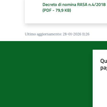
Decreto di nomina RASA n.4/2018
(
PDF
-
79,9 KB
)
Ultimo aggiornamento
:
28-01-2026 11:26
Qu
pa
Valut