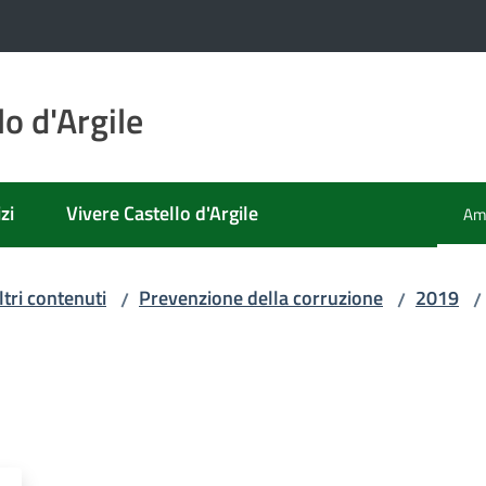
o d'Argile
zi
Vivere Castello d'Argile
Amm
Men
ltri contenuti
Prevenzione della corruzione
2019
/
/
/