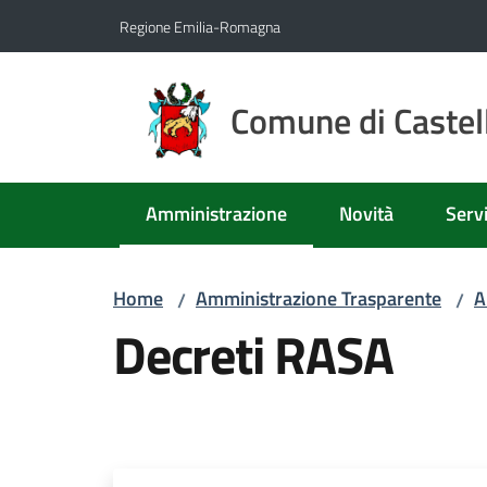
Vai al contenuto
Vai alla navigazione
Vai al footer
Regione Emilia-Romagna
Comune di Castell
Amministrazione
Novità
Servi
Menu selezionato
Home
Amministrazione Trasparente
A
/
/
Decreti RASA