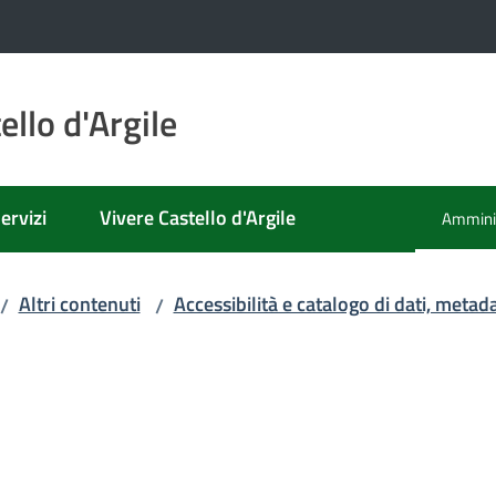
llo d'Argile
ervizi
Vivere Castello d'Argile
Amminis
Menu se
Altri contenuti
Accessibilità e catalogo di dati, metad
/
/