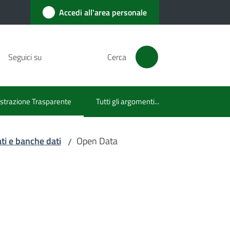
Accedi all'area personale
Seguici su
Cerca
trazione Trasparente
Tutti gli argomenti...
lezionato
ati e banche dati
Open Data
/