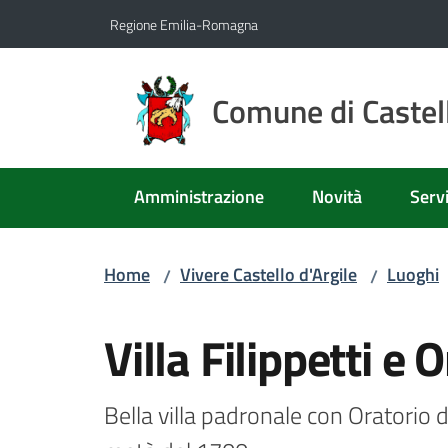
Vai al contenuto
Vai alla navigazione
Vai al footer
Regione Emilia-Romagna
Comune di Castell
Amministrazione
Novità
Servi
Home
Vivere Castello d'Argile
Luoghi
/
/
Salta al contenuto
Villa Filippetti e 
Bella villa padronale con Oratorio di 