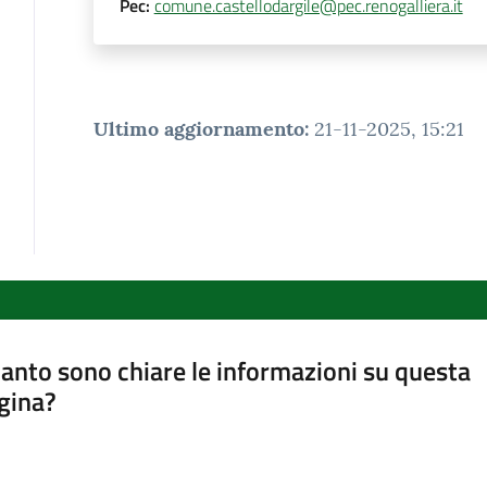
Pec
:
comune.castellodargile@pec.renogalliera.it
Ultimo aggiornamento
:
21-11-2025, 15:21
anto sono chiare le informazioni su questa
gina?
a da 1 a 5 stelle