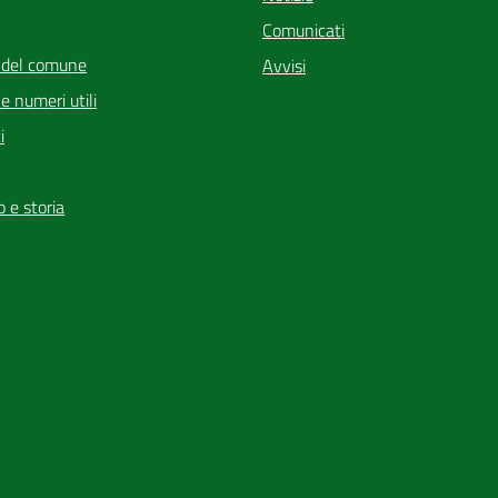
Comunicati
 del comune
Avvisi
i e numeri utili
i
io e storia