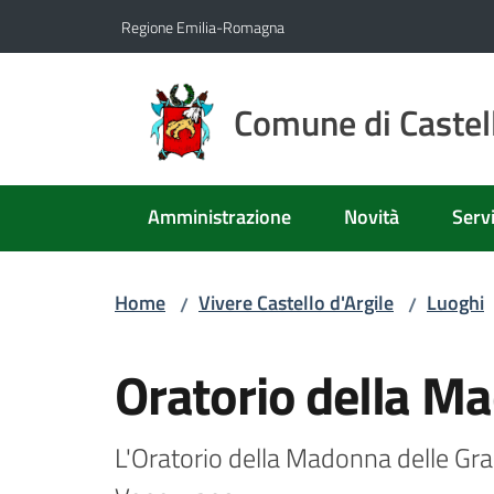
Vai al contenuto
Vai alla navigazione
Vai al footer
Regione Emilia-Romagna
Comune di Castell
Amministrazione
Novità
Servi
Home
Vivere Castello d'Argile
Luoghi
/
/
Salta al contenuto
Oratorio della Ma
L'Oratorio della Madonna delle Graz