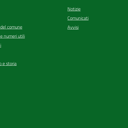
Notizie
Comunicati
 del comune
Avvisi
i e numeri utili
i
io e storia