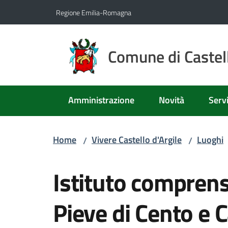
Vai al contenuto
Vai alla navigazione
Vai al footer
Regione Emilia-Romagna
Comune di Castell
Amministrazione
Novità
Servi
Home
Vivere Castello d'Argile
Luoghi
/
/
Salta al contenuto
Istituto comprens
Pieve di Cento e C