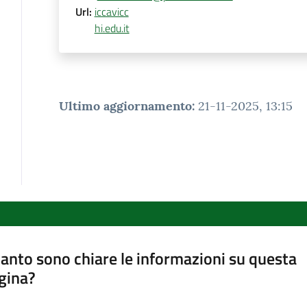
Url
:
iccavicc
hi.edu.it
Ultimo aggiornamento
:
21-11-2025, 13:15
anto sono chiare le informazioni su questa
gina?
a da 1 a 5 stelle