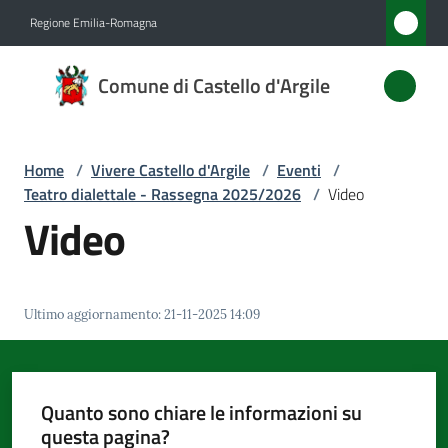
Vai al contenuto
Vai alla navigazione
Vai al footer
Regione Emilia-Romagna
Comune
Comune di Castello d'Argile
di
Castello
d'Argile
Home
/
Vivere Castello d'Argile
/
Eventi
/
Teatro dialettale - Rassegna 2025/2026
/
Video
Video
Amministrazione
Novità
Ultimo aggiornamento
:
21-11-2025 14:09
Servizi
Quanto sono chiare le informazioni su
Vivere
questa pagina?
Castello