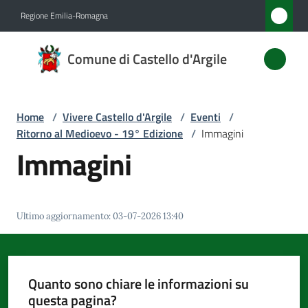
Vai al contenuto
Vai alla navigazione
Vai al footer
Regione Emilia-Romagna
Comune
Comune di Castello d'Argile
di
Castello
d'Argile
Home
/
Vivere Castello d'Argile
/
Eventi
/
Ritorno al Medioevo - 19° Edizione
/
Immagini
Immagini
Amministrazione
Novità
Ultimo aggiornamento
:
03-07-2026 13:40
Servizi
Quanto sono chiare le informazioni su
Vivere
questa pagina?
Castello