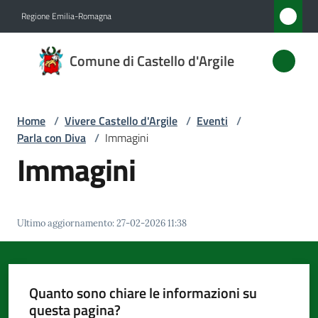
Vai al contenuto
Vai alla navigazione
Vai al footer
Regione Emilia-Romagna
Comune
Comune di Castello d'Argile
di
Castello
d'Argile
Home
/
Vivere Castello d'Argile
/
Eventi
/
Parla con Diva
/
Immagini
Immagini
Amministrazione
Novità
Ultimo aggiornamento
:
27-02-2026 11:38
Servizi
Quanto sono chiare le informazioni su
Vivere
questa pagina?
Castello