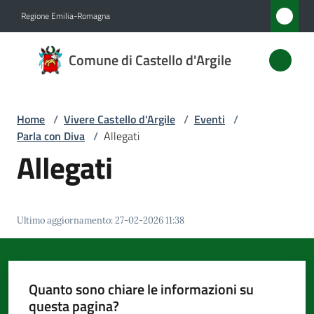
Vai al contenuto
Vai alla navigazione
Vai al footer
Regione Emilia-Romagna
Comune
Comune di Castello d'Argile
di
Castello
d'Argile
Home
/
Vivere Castello d'Argile
/
Eventi
/
Parla con Diva
/
Allegati
Allegati
Amministrazione
Novità
Ultimo aggiornamento
:
27-02-2026 11:38
Servizi
Quanto sono chiare le informazioni su
Vivere
questa pagina?
Castello