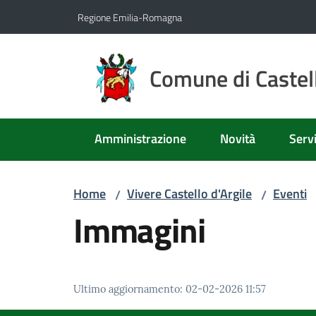
Vai al contenuto
Vai alla navigazione
Vai al footer
Regione Emilia-Romagna
Comune di Castell
Amministrazione
Novità
Servi
Home
Vivere Castello d'Argile
Eventi
/
/
Immagini
Ultimo aggiornamento
:
02-02-2026 11:57