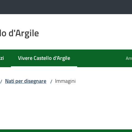
o d'Argile
zi
Vivere Castello d'Argile
Amm
Menu selezionato
Nati per disegnare
Immagini
/
/