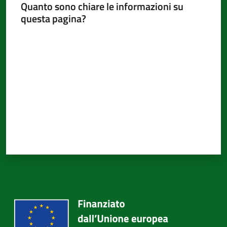
Quanto sono chiare le informazioni su
d'Argile
Menu selezionato
questa pagina?
Valuta da 1 a 5 stelle
Amministrazione
Trasparente
Tutti
gli
argomenti...
Seguici
su