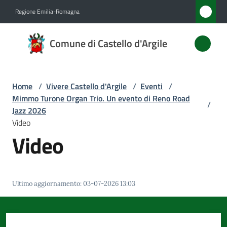
Vai al contenuto
Vai alla navigazione
Vai al footer
Regione Emilia-Romagna
Comune
Comune di Castello d'Argile
di
Castello
d'Argile
Home
/
Vivere Castello d'Argile
/
Eventi
/
Mimmo Turone Organ Trio. Un evento di Reno Road
/
Jazz 2026
Video
Amministrazione
Video
Novità
Servizi
Ultimo aggiornamento
:
03-07-2026 13:03
Vivere
Castello