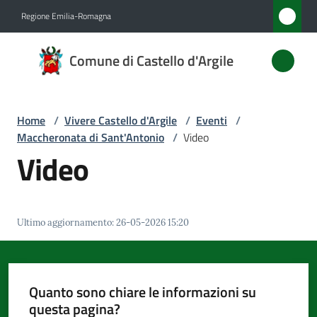
Vai al contenuto
Vai alla navigazione
Vai al footer
Regione Emilia-Romagna
Comune
Comune di Castello d'Argile
di
Castello
d'Argile
Home
/
Vivere Castello d'Argile
/
Eventi
/
Maccheronata di Sant'Antonio
/
Video
Video
Amministrazione
Novità
Ultimo aggiornamento
:
26-05-2026 15:20
Servizi
Quanto sono chiare le informazioni su
Vivere
questa pagina?
Castello