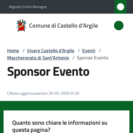
Vai al contenuto
Vai alla navigazione
Vai al footer
Regione Emilia-Romagna
Comune
Comune di Castello d'Argile
di
Castello
d'Argile
Home
/
Vivere Castello d'Argile
/
Eventi
/
Maccheronata di Sant'Antonio
/
Sponsor Evento
Sponsor Evento
Amministrazione
Novità
Ultimo aggiornamento
:
26-05-2026 15:20
Servizi
Quanto sono chiare le informazioni su
Vivere
questa pagina?
Castello