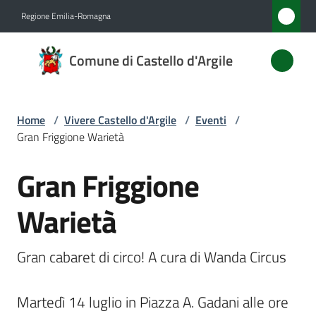
Vai al contenuto
Vai alla navigazione
Vai al footer
Regione Emilia-Romagna
Comune
Comune di Castello d'Argile
di
Castello
d'Argile
Home
/
Vivere Castello d'Argile
/
Eventi
/
Gran Friggione Warietà
Gran Friggione
Amministrazione
Salta al contenuto
Warietà
Novità
Servizi
Gran cabaret di circo! A cura di Wanda Circus

Vivere
Martedì 14 luglio in Piazza A. Gadani alle ore 
Castello