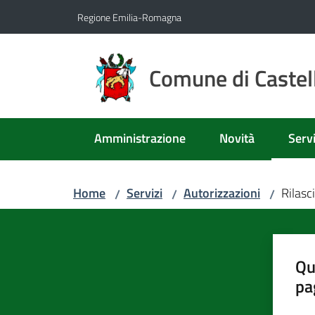
Vai al contenuto
Vai alla navigazione
Vai al footer
Regione Emilia-Romagna
Comune di Castell
Amministrazione
Novità
Servi
Menu
Home
Servizi
Autorizzazioni
Rilasc
/
/
/
Qu
pa
Valut