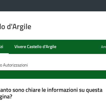
o d'Argile
zi
Vivere Castello d'Argile
Amm
 selezionato
io Autorizzazioni
anto sono chiare le informazioni su questa
gina?
a da 1 a 5 stelle