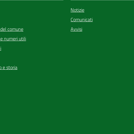
Notizie
Comunicati
 del comune
Avvisi
i e numeri utili
i
io e storia