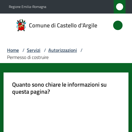
Vai al contenuto
Vai alla navigazione
Vai al footer
Regione Emilia-Romagna
Comune
Comune di Castello d'Argile
di
Castello
d'Argile
Home
/
Servizi
/
Autorizzazioni
/
Permesso di costruire
Amministrazione
Quanto sono chiare le informazioni su
Novità
questa pagina?
Valuta da 1 a 5 stelle
Servizi
Menu selezionato
Vivere
Castello