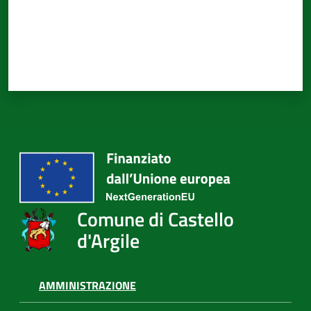
d'Argile
Amministrazione
Trasparente
Tutti
gli
argomenti...
Comune di Castello
d'Argile
Seguici
su
AMMINISTRAZIONE