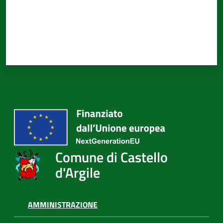
d'Argile
Amministrazione
Trasparente
Tutti
gli
argomenti...
Comune di Castello
d'Argile
Seguici
su
AMMINISTRAZIONE