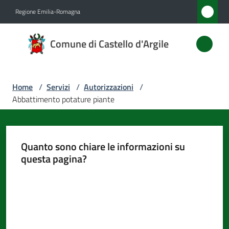
Vai al contenuto
Vai alla navigazione
Vai al footer
Regione Emilia-Romagna
Comune
Comune di Castello d'Argile
di
Castello
d'Argile
Home
/
Servizi
/
Autorizzazioni
/
Abbattimento potature piante
Amministrazione
Quanto sono chiare le informazioni su
Novità
questa pagina?
Valuta da 1 a 5 stelle
Servizi
Menu selezionato
Vivere
Castello