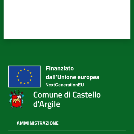
d'Argile
Amministrazione
Trasparente
Tutti
gli
argomenti...
Comune di Castello
d'Argile
Seguici
su
AMMINISTRAZIONE