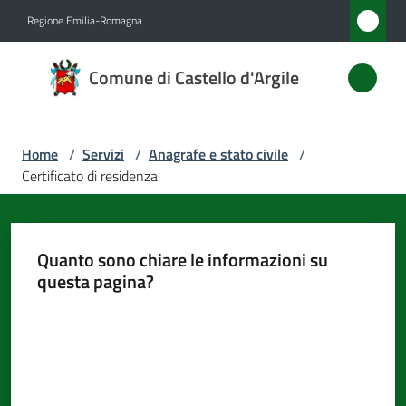
Vai al contenuto
Vai alla navigazione
Vai al footer
Regione Emilia-Romagna
Comune
Comune di Castello d'Argile
di
Castello
d'Argile
Home
/
Servizi
/
Anagrafe e stato civile
/
Certificato di residenza
Amministrazione
Quanto sono chiare le informazioni su
Novità
questa pagina?
Valuta da 1 a 5 stelle
Servizi
Menu selezionato
Vivere
Castello