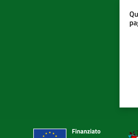
Qu
pa
Valut