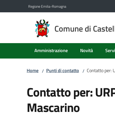
Vai al contenuto
Vai alla navigazione
Vai al footer
Regione Emilia-Romagna
Comune di Castell
Amministrazione
Novità
Servi
Home
Punti di contatto
Contatto per: 
/
/
Salta al contenuto
Contatto per: URP
Mascarino