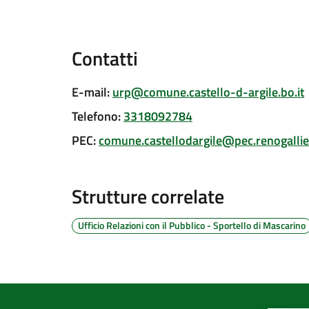
Contatti
E-mail
:
urp@comune.castello-d-argile.bo.it
Telefono
:
3318092784
PEC
:
comune.castellodargile@pec.renogallier
Strutture correlate
Ufficio Relazioni con il Pubblico - Sportello di Mascarino